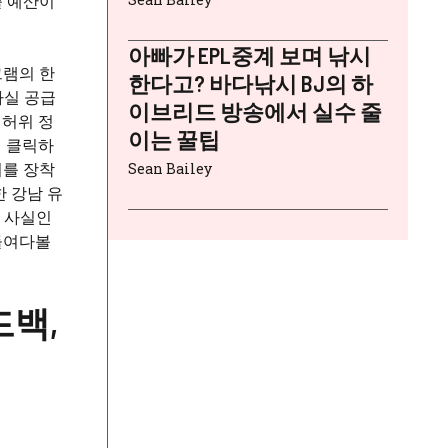
출 예산이
아빠가 EPL중계 보며 낚시
그램의 한
한다고? 바다낚시 BJ의 하
사실 공급
이브리드 방송에서 실수 줄
 허위 정
이는 꿀팁
이 클릭하
리를 장착
Sean Bailey
한 강남 유
이 사실인
들여다볼
드백,