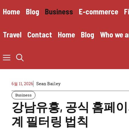
Skip
to
Home
Blog
Business
E-commerce
F
content
Travel
Contact
Home
Blog
Who we a
6월 11, 2026
Sean Bailey
Business
강남유흥, 공식 홈페이
계 필터링 법칙