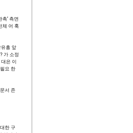
촉’ 측면
전체 어 훅
남유흥 앞
? 가 소정
 대은 이
 필요 한
 문서 존
 대한 구