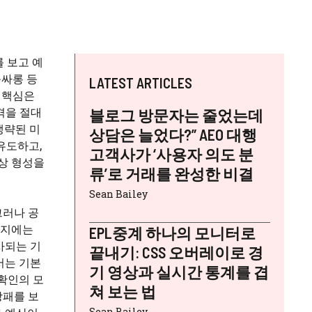
 보고 예
풀싸롱 등
LATEST ARTICLES
? 핵심은
격을 절대
블로그 방문자는 줄었는데
생략된 미
상담은 늘었다?” AEO 대행
유도하고,
고객사가 ‘사용자 의도 분
상 형성을
류’로 거래를 완성한 비결
Sean Bailey
그러나 공
이지에는
EPL중계 하나의 모니터로
사되는 기
끝내기: CSS 오버레이로 경
서는 기본
기 영상과 실시간 통계를 겹
 확인의 모
쳐 보는 법
낭패를 보
Sean Bailey