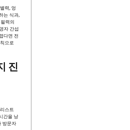
별력, 엉
하는 식과,
 필력의
운영자 간섭
렵다면 전
법칙으로
지 진
은 리스트
시간을 낭
나 방문자